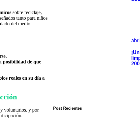
ámicos
sobre reciclaje,
señados tanto para niños
idado del medio
abri
¡Un
rse.
lim
 posibilidad de que
200
ios reales en su día a
cción
Post Recientes
 y voluntarios, y por
rticipación: