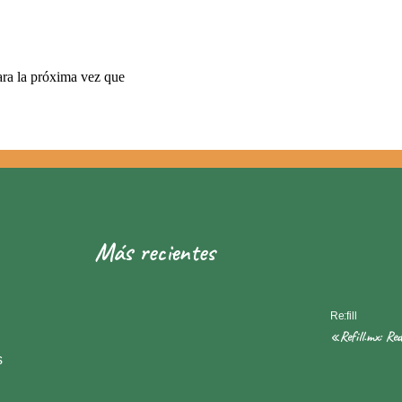
ara la próxima vez que
Más recientes
Re:fill
«Refill.mx: Re
s