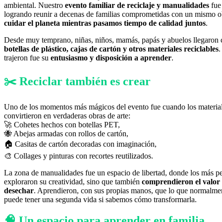
ambiental. Nuestro
evento familiar de reciclaje y manualidades
fue
logrando reunir a decenas de familias comprometidas con un mismo o
cuidar el planeta mientras pasamos tiempo de calidad juntos
.
Desde muy temprano, niñas, niños, mamás, papás y abuelos llegaron c
botellas de plástico, cajas de cartón y otros materiales reciclables
.
trajeron fue su
entusiasmo y disposición a aprender
.
✂️ Reciclar también es crear
Uno de los momentos más mágicos del evento fue cuando los material
convirtieron en verdaderas obras de arte:
🚀 Cohetes hechos con botellas PET,
🐝 Abejas armadas con rollos de cartón,
🏠 Casitas de cartón decoradas con imaginación,
🎨 Collages y pinturas con recortes reutilizados.
La zona de manualidades fue un espacio de libertad, donde los más p
exploraron su creatividad, sino que también
comprendieron el valor d
desechar
. Aprendieron, con sus propias manos, que lo que normalme
puede tener una segunda vida si sabemos cómo transformarla.
🧠 Un espacio para aprender en familia