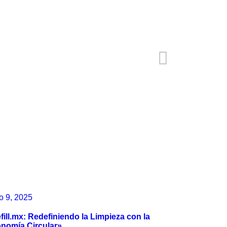
te a la limpieza del lago en el
 de Agosto 2025 🧤🌿
io 9, 2025
fill.mx: Redefiniendo la Limpieza con la
nomía Circular»