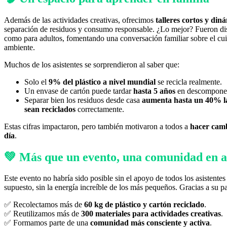
Además de las actividades creativas, ofrecimos
talleres cortos y din
separación de residuos y consumo responsable. ¿Lo mejor? Fueron di
como para adultos, fomentando una conversación familiar sobre el cu
ambiente.
Muchos de los asistentes se sorprendieron al saber que:
Solo el
9% del plástico a nivel mundial
se recicla realmente.
Un envase de cartón puede tardar
hasta 5 años
en descompone
Separar bien los residuos desde casa
aumenta hasta un 40% la
sean reciclados
correctamente.
Estas cifras impactaron, pero también motivaron a todos a
hacer camb
día
.
💚 Más que un evento, una comunidad en a
Este evento no habría sido posible sin el apoyo de todos los asistentes
supuesto, sin la energía increíble de los más pequeños. Gracias a su pa
✅ Recolectamos más de
60 kg de plástico y cartón reciclado
.
✅ Reutilizamos más de
300 materiales para actividades creativas
.
✅ Formamos parte de una
comunidad más consciente y activa
.