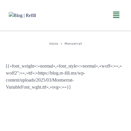
Inicio
Monserrat
[{«font_weight»:»normal»,»font_style»:»normal»,»woff»:»»,»
woff2″:»»,»ttf»:»https://blog.re-fill.mx/wp-
content/uploads/2025/03/Montserrat-
VariableFont_wght.ttf»,»svg»:»»}]