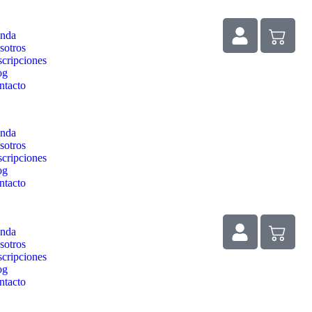
enda
sotros
scripciones
og
ntacto
enda
sotros
scripciones
og
ntacto
enda
sotros
scripciones
og
ntacto