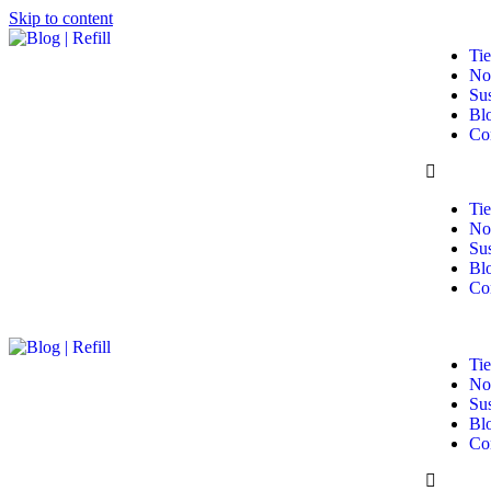
Skip to content
Ti
No
Su
Bl
Co
Ti
No
Su
Bl
Co
Ti
No
Su
Bl
Co