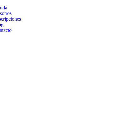
enda
sotros
scripciones
og
ntacto